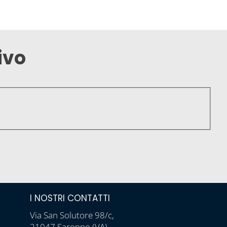
ivo
I NOSTRI CONTATTI
Via San Solutore 98/c,
21047 Saronno (VA)