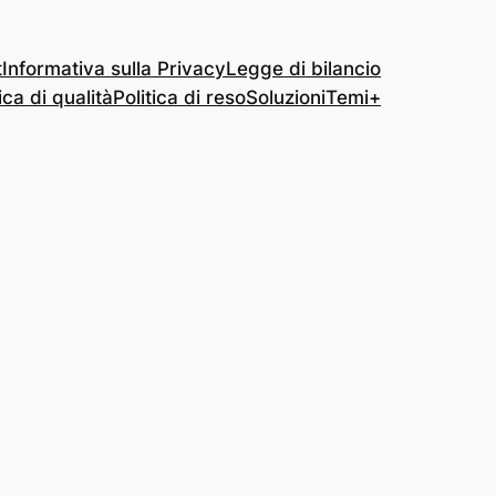
t
Informativa sulla Privacy
Legge di bilancio
ica di qualità
Politica di reso
Soluzioni
Temi+