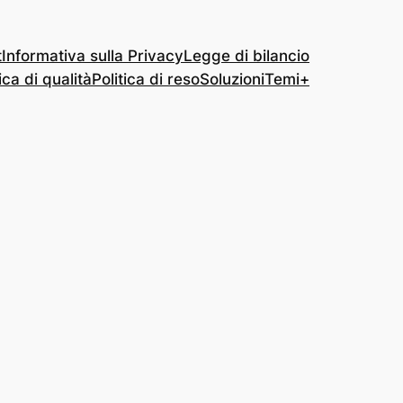
t
Informativa sulla Privacy
Legge di bilancio
ica di qualità
Politica di reso
Soluzioni
Temi+