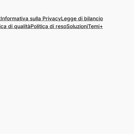
t
Informativa sulla Privacy
Legge di bilancio
ica di qualità
Politica di reso
Soluzioni
Temi+