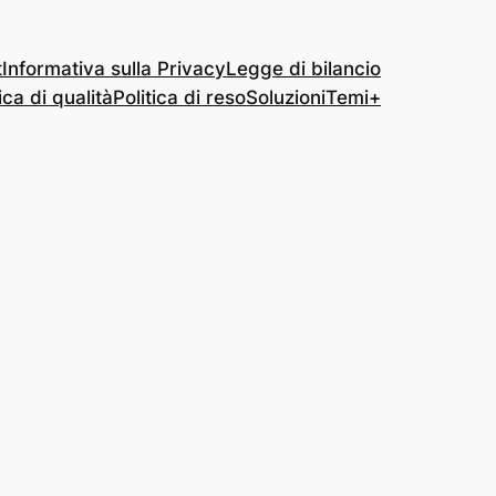
t
Informativa sulla Privacy
Legge di bilancio
ica di qualità
Politica di reso
Soluzioni
Temi+