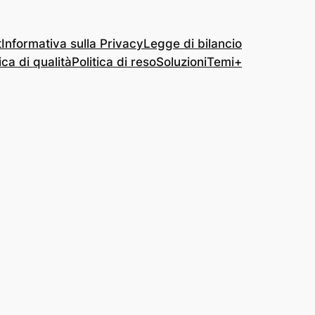
t
Informativa sulla Privacy
Legge di bilancio
ica di qualità
Politica di reso
Soluzioni
Temi+