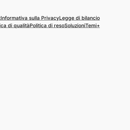
t
Informativa sulla Privacy
Legge di bilancio
ica di qualità
Politica di reso
Soluzioni
Temi+