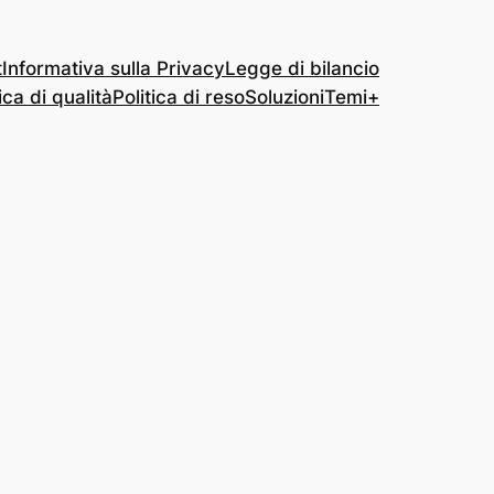
t
Informativa sulla Privacy
Legge di bilancio
ica di qualità
Politica di reso
Soluzioni
Temi+